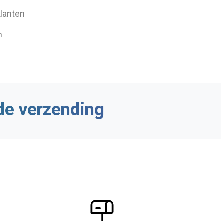
klanten
n
de
verzending