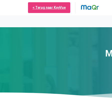
< Terug naar KeyVue
M