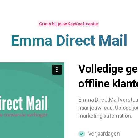
Gratis bij jouw KeyVue licentie
Emma
Direct
Mail
Volledige
ge
offline
klant
Emma DirectMail verstuur
naar jouw lead. Upload j
marketing automation.
Verjaardagen