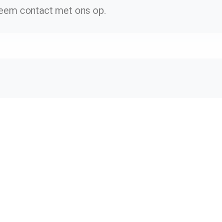
eem contact met ons op.
Bedrijf
O
lossing:
Team
Kn
Over ons
Co
Begin vandaag