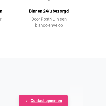
en
Binnen 24/u bezorgd
r
Door PostNL in een
blanco envelop
Contact opnemen